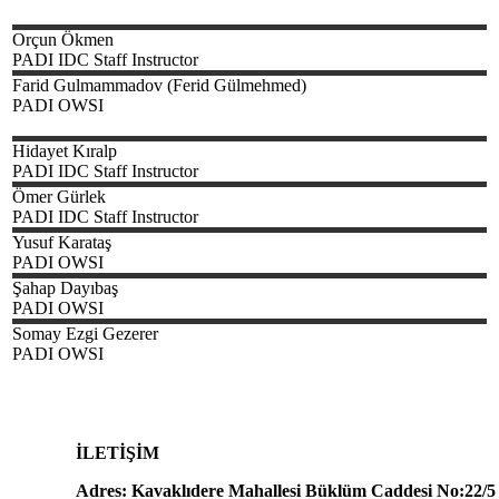
Orçun
Ökmen
PADI IDC Staff Instructor
Farid Gulmammadov
(Ferid Gülmehmed)
PADI OWSI
Hidayet
Kıralp
PADI IDC Staff Instructor
Ömer
Gürlek
PADI IDC Staff Instructor
Yusuf
Karataş
PADI OWSI
Şahap
Dayıbaş
PADI OWSI
Somay Ezgi
Gezerer
PADI OWSI
İLETİŞİM
Adres: Kavaklıdere Mahallesi Büklüm Caddesi No:22/5