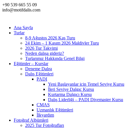
+90 539 665 55 09
info@motifdalis.com
Ana Sayfa
Turlar
8-9 Ağustos 2026 Kaş Turu
24 Ekim – 1 Kasım 2026 Maldivler Turu
2026 Tur Takvimi
Neden dalışa gideriz?
Turlarımız Hakkında Genel Bilgi
Eğitimler – Kurslar
Deneme Dalışı
Dalış Eğitimleri
PADI
Yeni Başlayanlar için Temel Seviye Kursu
İleri Seviye Dalgıç Kursu
Kurtarma Dalgıcı Kursu
Dalış Liderliği – PADI Divemaster Kursu
CMAS
Uzmanlık Eğitimleri
İlkyardım
Fotoğraf Albümleri
2025 Tur Fotoğrafları