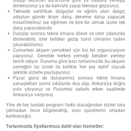
ulaşıp sezonun durumuna göre ya odalara yerleşip
dinleniyoruz ya da kahvaltı yapıp tekneye geçiyoruz.
Teknede sertifikalı dalgıçlar ve eğitim alan dalgıç
adayları günde ikişer dalış, deneme dalışı yapacak
misafirlerimiz ise eğitmen ile bire bir olmak üzere tek
dalış yapacaklardır.
Dalışlar sonrası tekne limana döner ve ister odanızda
dinlenebilir, ister beldeyi gezip turist olmanın tadını
çıkarabilirsiniz.
Cumartesi akşam yemekleri için biz bir organizasyon
yapıyoruz. Genelde herkes yemeği beraber yemeyi
tercih ediyor. Duruma göre bazı turlarımızda bu akşam
yemeğini tur ücreti ile birlikte ‘her şey dahil’ olacak
şekilde sizlerle paylaşıyoruz.
Pazar günü de dalışlarımız sonrası tekne limana
yanaştıktan sonra odalarda duş alıp, Ankara’ya doğru
yola çıkıyoruz ve Pazartesi sabahı erken saatlerde
Ankara’ya varıyoruz.
Yine de her turdaki program farklı olacağından sizleri tura
çıkmadan önce bilgilendirip, soru işaretlerini ortadan
kaldıracağız.
Turlarımızda fiyatlarımıza dahil olan hizmetler: