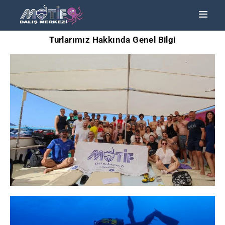
Turlarımız Hakkında Genel Bilgi
ANA SAYFA
TURLAR
EĞITIMLER –
KURSLAR
FOTOĞRAF
ALBÜMLERI
ÜCRETLERIMIZ
HAKKIMIZDA
İLETIŞIM