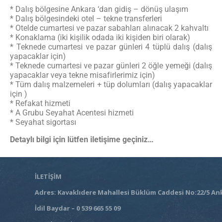
* Dalış bölgesine Ankara ‘dan gidiş – dönüş ulaşım
* Dalış bölgesindeki otel – tekne transferleri
* Otelde cumartesi ve pazar sabahları alınacak 2 kahvaltı
* Konaklama (iki kişilik odada iki kişiden biri olarak)
* Teknede cumartesi ve pazar günleri 4 tüplü dalış (dalış
yapacaklar için)
* Teknede cumartesi ve pazar günleri 2 öğle yemeği (dalış
yapacaklar veya tekne misafirlerimiz için)
* Tüm dalış malzemeleri + tüp dolumları (dalış yapacaklar
için )
* Refakat hizmeti
* A Grubu Seyahat Acentesi hizmeti
* Seyahat sigortası
Detaylı bilgi için lütfen iletişime geçiniz…
İLETİŞİM
Adres: Kavaklıdere Mahallesi Büklüm Caddesi No:22/5 An
İdil Baydar – 0 539 665 55 09