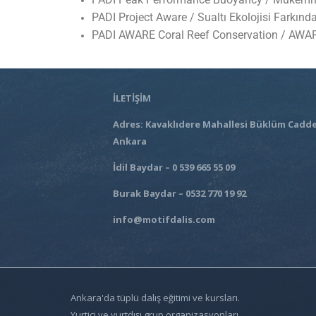
PADI Project Aware / Sualtı Ekolojisi Farkın
PADI AWARE Coral Reef Conservation / AWAR
İLETİŞİM
Adres: Kavaklıdere Mahallesi Büklüm Cadde
Ankara
İdil Baydar – 0 539 665 55 09
Burak Baydar – 0532 770 19 92
info@motifdalis.com
Ankara'da tüplü dalış eğitimi ve kursları.
Yurtiçi ve yurtdışı grup organizasyonları