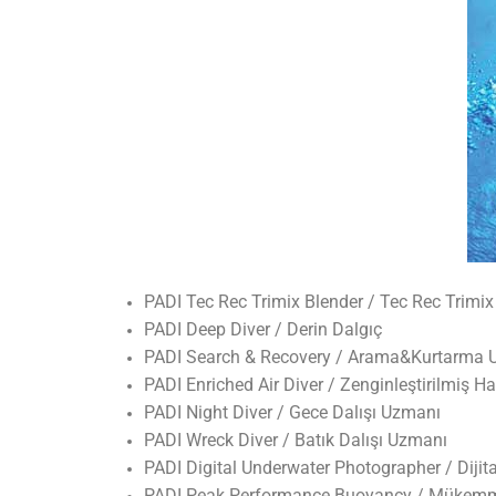
ANA SAYFA
TURLAR
EĞITIMLER –
KURSLAR
FOTOĞRAF
ALBÜMLERI
PADI Tec Rec Trimix Blender / Tec Rec Trimix 
PADI Deep Diver / Derin Dalgıç
ÜCRETLERIMIZ
PADI Search & Recovery / Arama&Kurtarma 
PADI Enriched Air Diver / Zenginleştirilmiş Ha
HAKKIMIZDA
PADI Night Diver / Gece Dalışı Uzmanı
PADI Wreck Diver / Batık Dalışı Uzmanı
İLETIŞIM
PADI Digital Underwater Photographer / Dijital
PADI Peak Performance Buoyancy / Mükemm