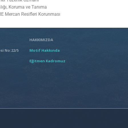
dalığı, Koruma ve Tanıma
E Mercan Resifleri Korunması
HAKKIMIZDA
si No:22/5
Motif Hakkında
Eğitmen Kadromuz