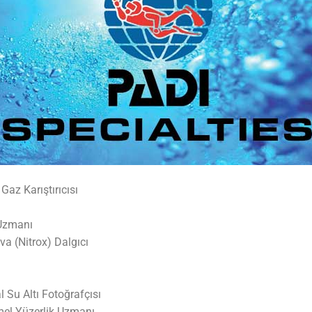
Gaz Karıştırıcısı
Uzmanı
va (Nitrox) Dalgıcı
 Su Altı Fotoğrafçısı
el Yüzerlik Uzmanı