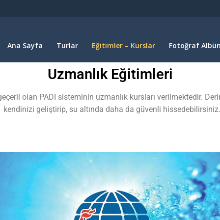
Ana Sayfa
Turlar
Eğitimler – Kurslar
Fotoğraf Albüm
Uzmanlık Eğitimleri
erli olan PADI sisteminin uzmanlık kursları verilmektedir. Derin
, kendinizi geliştirip, su altında daha da güvenli hissedebilirsin