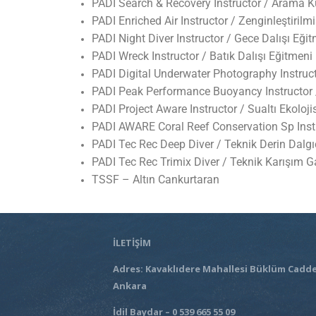
PADI Search & Recovery Instructor / Arama 
HAKKIMIZDA
PADI Enriched Air Instructor / Zenginleştirilm
PADI Night Diver Instructor / Gece Dalışı Eği
İLETIŞIM
PADI Wreck Instructor / Batık Dalışı Eğitmeni
PADI Digital Underwater Photography Instructor
PADI Peak Performance Buoyancy Instructor
PADI Project Aware Instructor / Sualtı Ekoloj
PADI AWARE Coral Reef Conservation Sp Inst
PADI Tec Rec Deep Diver / Teknik Derin Dalgı
PADI Tec Rec Trimix Diver / Teknik Karışım G
TSSF – Altın Cankurtaran
İLETİŞİM
Adres: Kavaklıdere Mahallesi Büklüm Cadde
Ankara
İdil Baydar – 0 539 665 55 09