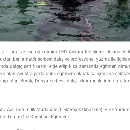
lk, orta ve lise öğrenimini TED Ankara Kolejinde, lisans eğitim
tan beri amatör serbest dalış ve profesyonel yüzme ile ilgilen
arında dalgıç sertifikasını elde edip kısa zamanda eğitmen olmu
ke olan Avustralya’da dalış eğitmeni olarak çalışmış ve sektöre 
ahip olan Burak, Dünya serbest dalış rekortmenlerinin su altı g
 :
r / Acil Durum İlk Müdahale (Elektroşok Cihazı ile) – İlk Yardım
Rec Trimix Gaz Karıştırıcı Eğitmeni