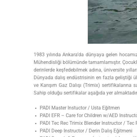
ANA SAYFA
1983 yılında Ankara’da dünyaya gelen hocamız, i
TURLAR
Mühendisliği bölümünde tamamlamıştır. Çocukluk
derinlerde keşfedebilmek adına, üniversite yıll
EĞITIMLER –
Dünyada dalış endüstrisinin en fazla geliştiği ül
ve Karışım Gaz Dalışı (Trimix) sertifikalarına s
KURSLAR
Sahip olduğu sertifikalar aşağıda yer almaktadır
FOTOĞRAF
PADI Master Instuctor / Usta Eğitmen
ALBÜMLERI
PADI EFR – Care for Children w/AED Instructo
PADI Tec Rec Trimix Blender Instructor / Tec 
ÜCRETLERIMIZ
PADI Deep Instructor / Derin Dalış Eğitmeni