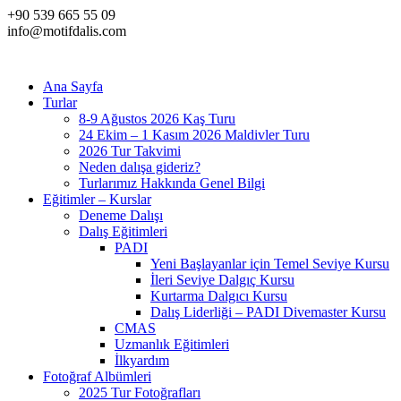
+90 539 665 55 09
info@motifdalis.com
Ana Sayfa
Turlar
8-9 Ağustos 2026 Kaş Turu
24 Ekim – 1 Kasım 2026 Maldivler Turu
2026 Tur Takvimi
Neden dalışa gideriz?
Turlarımız Hakkında Genel Bilgi
Eğitimler – Kurslar
Deneme Dalışı
Dalış Eğitimleri
PADI
Yeni Başlayanlar için Temel Seviye Kursu
İleri Seviye Dalgıç Kursu
Kurtarma Dalgıcı Kursu
Dalış Liderliği – PADI Divemaster Kursu
CMAS
Uzmanlık Eğitimleri
İlkyardım
Fotoğraf Albümleri
2025 Tur Fotoğrafları