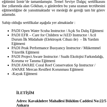
eğitimini İzmir’de tamamlamıştır. Temel Seviye Dalgıç sertifikasını
lise yıllarında alan Gökhan, o günlerden bu yana uzanan tecrübesini
eğitmenliğine de yansıtmaktadır ve mesleği de gereği tam bir görev
adamıdır.
Sahip olduğu sertifikalar aşağıda yer almaktadır :
PADI Open Water Scuba Instructor / Açık Su Dalış Eğitmeni
PADI EFR – Care for Children w/AED Instructor / Acil
Durum İlk Müdahale (Elektroşok Cihazı ile) – İlk Yardım
Eğitmeni
PADI Peak Performance Buoyancy Instructor / Mükemmel
Yüzerlik Eğitmeni
PADI Project Aware Instructor / Sualtı Ekolojisi Farkındalığı,
Koruma ve Tanıma Eğitmeni
PADI AWARE Coral Reef Conservation Sp Instructor /
AWARE Mercan Resifleri Korunması Eğitmeni
-Kayak Eğitmeni
İLETİŞİM
Adres: Kavaklıdere Mahallesi Büklüm Caddesi No:22/5
Ankara