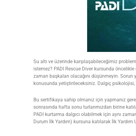
ANA SAYFA
TURLAR
EĞITIMLER –
KURSLAR
FOTOĞRAF
Su altı ve üzerinde karşılaşabileceğimiz proble
ALBÜMLERI
istemez? PADI Rescue Diver kursunda öncelikle o
zaman başkaları olacağını düşünmeyin. Sorun yaş
ÜCRETLERIMIZ
konusunda yetiştirileceksiniz. Dalgıç psikolojisi,
HAKKIMIZDA
Bu sertifikaya sahip olmanız için yapmanız ger
sonrasında hafta sonu turlarımızdan birine katıl
İLETIŞIM
PADI kurtarma dalgıcı olabilmek için aynı zaman
Durum İlk Yardım) kursuna katılarak İlk Yardım U