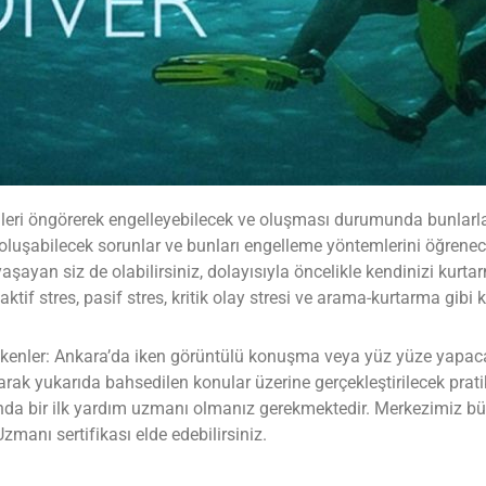
mleri öngörerek engelleyebilecek ve oluşması durumunda bunlarla
luşabilecek sorunlar ve bunları engelleme yöntemlerini öğrenece
ayan siz de olabilirsiniz, dolayısıyla öncelikle kendinizi kurt
 aktif stres, pasif stres, kritik olay stresi ve arama-kurtarma gi
ekenler: Ankara’da iken görüntülü konuşma veya yüz yüze yapac
arak yukarıda bahsedilen konular üzerine gerçekleştirilecek prati
da bir ilk yardım uzmanı olmanız gerekmektedir. Merkezimiz bün
zmanı sertifikası elde edebilirsiniz.