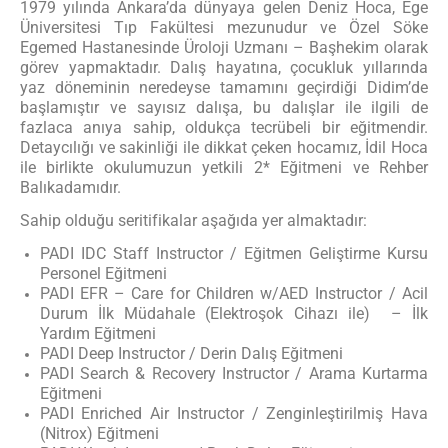
1979 yılında Ankara’da dünyaya gelen Deniz Hoca, Ege
Üniversitesi Tıp Fakültesi mezunudur ve Özel Söke
Egemed Hastanesinde Üroloji Uzmanı – Başhekim olarak
görev yapmaktadır. Dalış hayatına, çocukluk yıllarında
yaz döneminin neredeyse tamamını geçirdiği Didim’de
başlamıştır ve sayısız dalışa, bu dalışlar ile ilgili de
fazlaca anıya sahip, oldukça tecrübeli bir eğitmendir.
Detaycılığı ve sakinliği ile dikkat çeken hocamız, İdil Hoca
ile birlikte okulumuzun yetkili 2* Eğitmeni ve Rehber
Balıkadamıdır.
Sahip olduğu seritifikalar aşağıda yer almaktadır:
PADI IDC Staff Instructor / Eğitmen Geliştirme Kursu
Personel Eğitmeni
PADI EFR – Care for Children w/AED Instructor / Acil
Durum İlk Müdahale (Elektroşok Cihazı ile) – İlk
Yardım Eğitmeni
PADI Deep Instructor / Derin Dalış Eğitmeni
PADI Search & Recovery Instructor / Arama Kurtarma
Eğitmeni
PADI Enriched Air Instructor / Zenginleştirilmiş Hava
(Nitrox) Eğitmeni