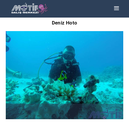
Deniz Hoto
ANA SAYFA
TURLAR
EĞITIMLER –
KURSLAR
FOTOĞRAF
ALBÜMLERI
ÜCRETLERIMIZ
HAKKIMIZDA
İLETIŞIM