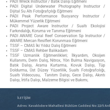
PADI Wreck Instructor / Batık Dalışı Eğitmeni
PADI Digital Underwater Photography Instructor /
Dijital Su Altı Fotoğrafçılığı Eğitmeni
PADI Peak Performance Buoyancy Instructor /
Mükemmel Yüzerlik Eğitmeni
PADI Project Aware Instructor / Sualtı Ekolojisi
Farkındalığı, Koruma ve Tanıma Eğitmeni
PADI AWARE Coral Reef Conservation Sp Instructor /
AWARE Mercan Resifleri Korunması Eğitmeni
TSSF – CMAS İki Yıldız Dalış Eğitmeni
TSSF – CMAS Rehber Balıkadam
TSSF Uzmanlık Eğitmenlikleri; İlkyardım, Oksijen
Kullanımı, Derin Dalış, Nitrox, Yön Bulma Navigasyon,
Batık Dalışı, Arama Kurtarma, Kovuk Dalışı, Tüp
Doldurma, Üst Düzey Yüzerlilik, Sualtı Fotoğrafcılığı,
Sualtı Videocusu, Tanıtım Dalışı, Gece Dalışı, Akıntı
Dalışı, İrtifa Dalışı, Malzeme Bilgisi ve Bakımı,
İLETİŞİM
Adres: Kavaklıdere Mahallesi Büklüm Caddesi No:22/5 An