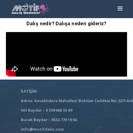
Dalış nedir? Dalışa neden gideriz?
ANA SAYFA
TURLAR
EĞITIMLER –
KURSLAR
FOTOĞRAF
ALBÜMLERI
ÜCRETLERIMIZ
HAKKIMIZDA
İLETIŞIM
İLETİŞİM
Adres: Kavaklıdere Mahallesi Büklüm Caddesi No:22/5 An
İdil Baydar – 0 539 665 55 09
Burak Baydar – 0532 770 19 92
info@motifdalis.com