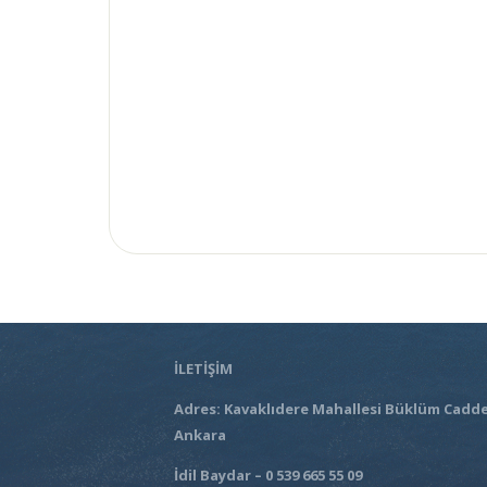
İLETİŞİM
Adres: Kavaklıdere Mahallesi Büklüm Cadde
Ankara
İdil Baydar – 0 539 665 55 09