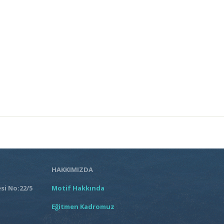
HAKKIMIZDA
si No:22/5
Motif Hakkında
Eğitmen Kadromuz