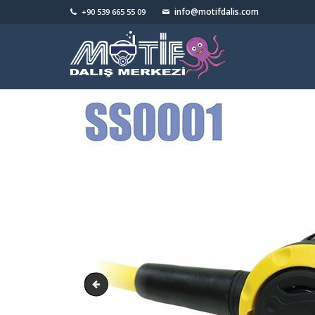
info@motifdalis.com
+90 539 665 55 09
rs1001