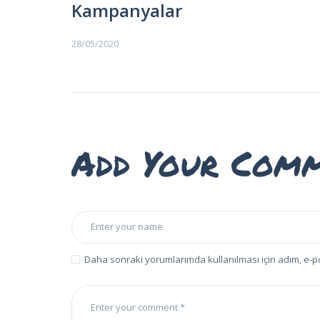
Kampanyalar
EĞITIMLER –
KURSLAR
28/05/2020
FOTOĞRAF
ALBÜMLERI
ÜCRETLERIMIZ
Add Your Com
HAKKIMIZDA
İLETIŞIM
Daha sonraki yorumlarımda kullanılması için adım, e-p