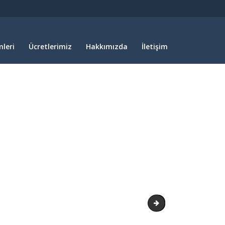
leri
Ücretlerimiz
Hakkımızda
İletişim
rs790 ile 1532 den 99