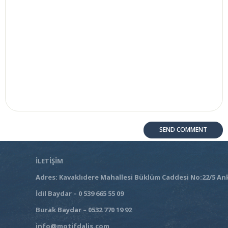
İLETİŞİM
Adres: Kavaklıdere Mahallesi Büklüm Caddesi No:22/5 An
İdil Baydar – 0 539 665 55 09
Burak Baydar – 0532 770 19 92
info@motifdalis.com