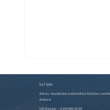
İLETİŞİM
Adres: Kavaklıdere Mahallesi Büklüm Cadde
Ankara
İdil Baydar – 0 539 665 55 09