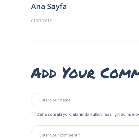
EĞITIMLER –
Ana Sayfa
KURSLAR
01/03/2018
FOTOĞRAF
ALBÜMLERI
ÜCRETLERIMIZ
Add Your Com
HAKKIMIZDA
İLETIŞIM
Daha sonraki yorumlarımda kullanılması için adım, e-p