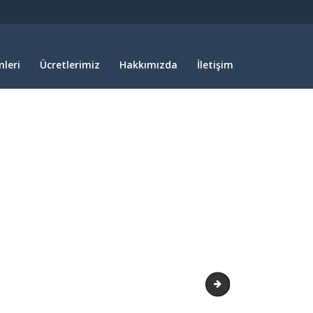
leri
Ücretlerimiz
Hakkımızda
İletişim
2023 Kızıldeniz turu 2