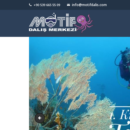
info@motifdalis.com
+90 539 665 55 09
IMG_2739