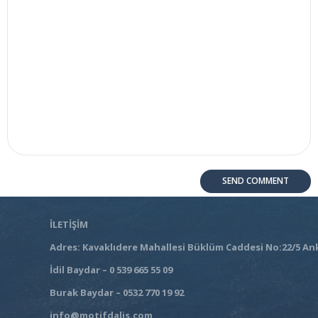
İLETİŞİM
Adres: Kavaklıdere Mahallesi Büklüm Caddesi No:22/5 An
İdil Baydar – 0 539 665 55 09
Burak Baydar – 0532 770 19 92
info@motifdalis.com