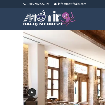
info@motifdalis.com
+90 539 665 55 09
orchisotel59ba20de