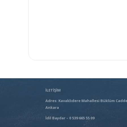
İLETİŞİM
Adres: Kavaklıdere Mahallesi Büklüm Cadde
Ankara
İdil Baydar – 0 539 665 55 09