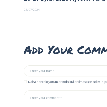
EĞITIMLER –
KURSLAR
28/07/2024
FOTOĞRAF
ALBÜMLERI
ÜCRETLERIMIZ
Add Your Com
HAKKIMIZDA
İLETIŞIM
Daha sonraki yorumlarımda kullanılması için adım, e-p