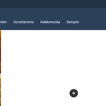
leri
Ücretlerimiz
Hakkımızda
İletişim
orchis-butik-otel-646