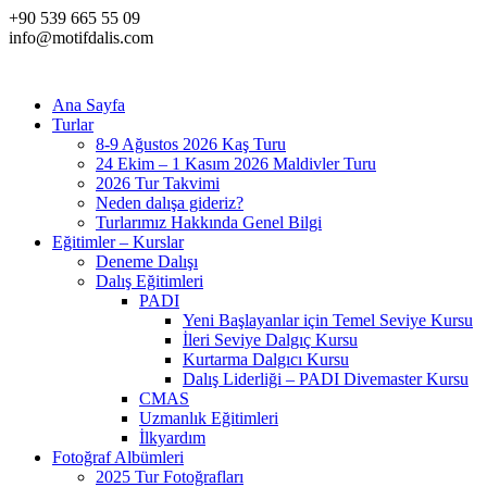
+90 539 665 55 09
info@motifdalis.com
Ana Sayfa
Turlar
8-9 Ağustos 2026 Kaş Turu
24 Ekim – 1 Kasım 2026 Maldivler Turu
2026 Tur Takvimi
Neden dalışa gideriz?
Turlarımız Hakkında Genel Bilgi
Eğitimler – Kurslar
Deneme Dalışı
Dalış Eğitimleri
PADI
Yeni Başlayanlar için Temel Seviye Kursu
İleri Seviye Dalgıç Kursu
Kurtarma Dalgıcı Kursu
Dalış Liderliği – PADI Divemaster Kursu
CMAS
Uzmanlık Eğitimleri
İlkyardım
Fotoğraf Albümleri
2025 Tur Fotoğrafları