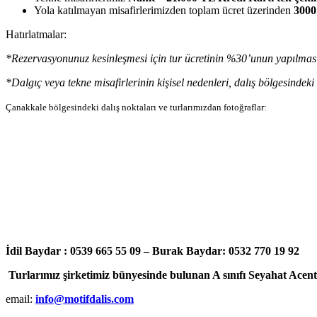
Yola katılmayan misafirlerimizden toplam ücret üzerinden
300
Hatırlatmalar:
*Rezervasyonunuz kesinleşmesi için tur ücretinin %30’unun yapılmas
*Dalgıç veya tekne misafirlerinin kişisel nedenleri, dalış bölgesind
Çanakkale bölgesindeki dalış noktaları ve turlarımızdan fotoğraflar:
İdil Baydar : 0539 665 55 09 – Burak Baydar: 0532 770 19 9
Turlarımız şirketimiz bünyesinde bulu
nan A sınıfı Seyahat Acent
email:
info@motifdalis.com