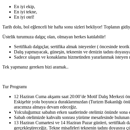
En iyi ekip,
En iyi tekne,
En iyi otel!
Tarih dolu, bol eğlenceli bir hafta sonu sizleri bekliyor! Toplanın gid
Üstelik turumuza dalgıç olan, olmayan herkes katılabilir!
Sertifikalı dalgıçlar, sertifika almak isteyenler ( öncesinde teor
Dalış yapmayacak, güneşin, teknenin ve denizin tadını doyasıya
Sadece ulaşım ve konaklama hizmetinden yararlanmak isteyen 
Tek yapmanız gereken bizi aramak..
Tur Programı
12 Haziran Cuma akşamı saat 20:00’de Motif Dalış Merkezi
Eskişehir yolu boyunca duraklarımızdan (Turizm Bakanlığı ön
aracımıza almaya devam edeceğiz.
Yolculuğumuz sabahın erken saatlerinde otelimiz önünde sona er
Sabah otelimizde kahvaltı sonrası yürüme mesafesinde bulunan
13 Haziran Cumartesi ve 14 Haziran Pazar günleri, sertifikalı dal
gerçekleştireceğiz. Tekne misafirleri teknenin tadını doyasıya çık