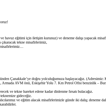
iyoruz!
ik ve havuz eğitimi için iletişim kurunuz) ve deneme dalışı yapacak misafi
 çıkaracak tekne misafirlerimiz,
misafirlerimiz…
 önünden Çanakkale’ye doğru yolculuğumuza başlayacağız. (Adresim
ü, Armada AVM önü, Eskişehir Yolu 7. Km Petrol Ofisi benzinlik – Bu
ecek ve tekne hareket edene kadar dinlenme fırsatı bulacağız.
 teknemize gideceğiz.
ıcılarımız ve eğitim alacak misafirlerimizle günde iki dalış; deneme dalı
arabilirler.