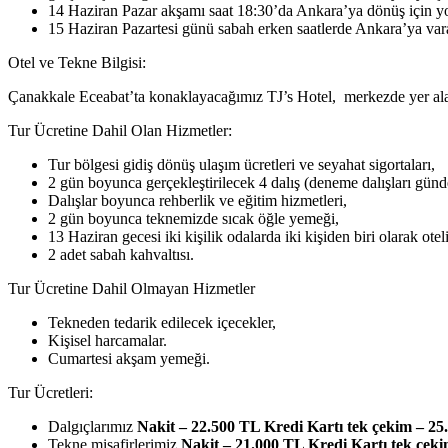
14 Haziran Pazar akşamı saat 18:30’da Ankara’ya dönüş için yo
15 Haziran Pazartesi günü sabah erken saatlerde Ankara’ya var
Otel ve Tekne Bilgisi:
Çanakkale Eceabat’ta konaklayacağımız TJ’s Hotel, merkezde yer alan 
Tur Ücretine Dahil Olan Hizmetler:
Tur bölgesi gidiş dönüş ulaşım ücretleri ve seyahat sigortaları,
2 gün boyunca gerçekleştirilecek 4 dalış (deneme dalışları günde 
Dalışlar boyunca rehberlik ve eğitim hizmetleri,
2 gün boyunca teknemizde sıcak öğle yemeği,
13 Haziran gecesi iki kişilik odalarda iki kişiden biri olarak o
2 adet sabah kahvaltısı.
Tur Ücretine Dahil Olmayan Hizmetler
Tekneden tedarik edilecek içecekler,
Kişisel harcamalar.
Cumartesi akşam yemeği.
Tur Ücretleri:
Dalgıçlarımız
Nakit – 22.500 TL Kredi Kartı tek çekim – 2
Tekne misafirlerimiz
Nakit – 21.000 TL Kredi Kartı tek çek