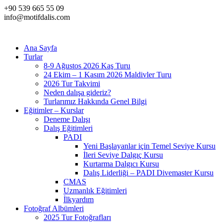
+90 539 665 55 09
info@motifdalis.com
Ana Sayfa
Turlar
8-9 Ağustos 2026 Kaş Turu
24 Ekim – 1 Kasım 2026 Maldivler Turu
2026 Tur Takvimi
Neden dalışa gideriz?
Turlarımız Hakkında Genel Bilgi
Eğitimler – Kurslar
Deneme Dalışı
Dalış Eğitimleri
PADI
Yeni Başlayanlar için Temel Seviye Kursu
İleri Seviye Dalgıç Kursu
Kurtarma Dalgıcı Kursu
Dalış Liderliği – PADI Divemaster Kursu
CMAS
Uzmanlık Eğitimleri
İlkyardım
Fotoğraf Albümleri
2025 Tur Fotoğrafları