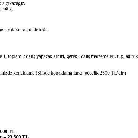
la çıkacağız.
acağız.
sıcak ve rahat bir tesis.
1, toplam 2 dalış yapacaklardır), gerekli dalış malzemeleri, tüp, ağırlık
telimizde konaklama (Single konaklama farkı, gecelik 2500 TL’dir.)
5.000 TL
im – 23.500 TL