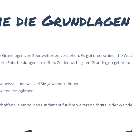
Sie die Grundlagen
die Grundlagen von Sportwetten zu verstehen. Es gibt unterschiedliche Wet
dierte Entscheidungen zu treffen. Zu den wichtigsten Grundlagen gehören:
gebnisses und wie viel Sie gewinnen können.
wetten ermöglichen.
haffen Sie ein solides Fundament für Ihre weiteren Schritte in der Welt d