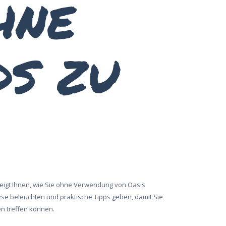
hne
ds zu
 zeigt Ihnen, wie Sie ohne Verwendung von Oasis
e beleuchten und praktische Tipps geben, damit Sie
en treffen können.