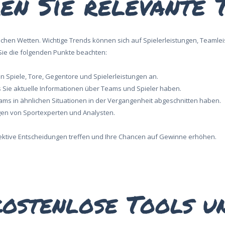
ren Sie relevante 
greichen Wetten. Wichtige Trends können sich auf Spielerleistungen, Tea
 Sie die folgenden Punkte beachten:
en Spiele, Tore, Gegentore und Spielerleistungen an.
ss Sie aktuelle Informationen über Teams und Spieler haben.
ams in ähnlichen Situationen in der Vergangenheit abgeschnitten haben.
gen von Sportexperten und Analysten.
fektive Entscheidungen treffen und Ihre Chancen auf Gewinne erhöhen.
kostenlose Tools u