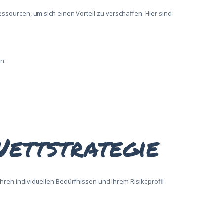
ssourcen, um sich einen Vorteil zu verschaffen. Hier sind
n.
Wettstrategie
 Ihren individuellen Bedürfnissen und Ihrem Risikoprofil