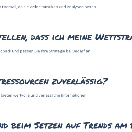
Football, da sie viele Statistiken und Analysen bieten.
tellen, dass ich meine Wettst
dback und passen Sie Ihre Strategie bei Bedarf an.
tressourcen zuverlässig?
es bieten wertvolle und verlässliche Informationen.
nd beim Setzen auf Trends am 