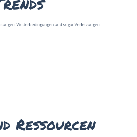
Trends
mleistungen, Wetterbedingungen und sogar Verletzungen
nd Ressourcen