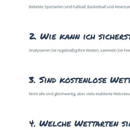
Beliebte Sportarten sind Fußball, Basketball und American 
2. Wie kann ich sichers
Analysieren Sie regelmäßig Ihre Wetten, sammeln Sie Fee
3. Sind kostenlose Wet
Nicht alle sind gleichwertig, aber viele etablierte Websit
4. Welche Wettarten si