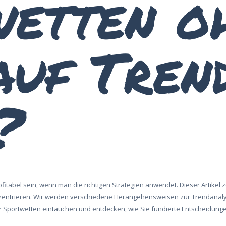
wetten o
auf Tren
?
fitabel sein, wenn man die richtigen Strategien anwendet. Dieser Artikel
nzentrieren. Wir werden verschiedene Herangehensweisen zur Trendanalys
der Sportwetten eintauchen und entdecken, wie Sie fundierte Entscheidung