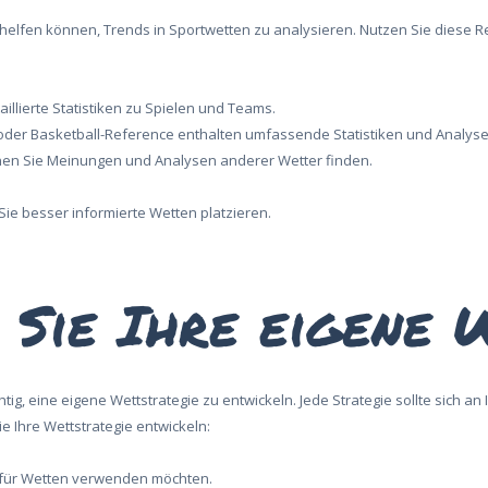
 helfen können, Trends in Sportwetten zu analysieren. Nutzen Sie diese Re
illierte Statistiken zu Spielen und Teams.
der Basketball-Reference enthalten umfassende Statistiken und Analyse
nen Sie Meinungen und Analysen anderer Wetter finden.
Sie besser informierte Wetten platzieren.
 Sie Ihre eigene 
tig, eine eigene Wettstrategie zu entwickeln. Jede Strategie sollte sich an
e Ihre Wettstrategie entwickeln:
e für Wetten verwenden möchten.