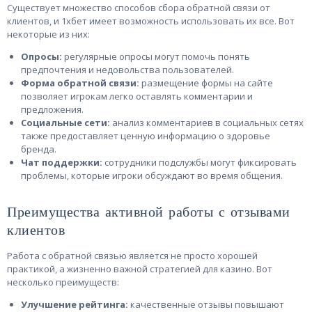
Существует множество способов сбора обратной связи от
клиентов, и 1хбет имеет возможность использовать их все. Вот
некоторые из них:
Опросы:
регулярные опросы могут помочь понять
предпочтения и недовольства пользователей.
Форма обратной связи:
размещение формы на сайте
позволяет игрокам легко оставлять комментарии и
предложения.
Социальные сети:
анализ комментариев в социальных сетях
также предоставляет ценную информацию о здоровье
бренда.
Чат поддержки:
сотрудники подслужбы могут фиксировать
проблемы, которые игроки обсуждают во время общения.
Преимущества активной работы с отзывами
клиентов
Работа с обратной связью является не просто хорошей
практикой, а жизненно важной стратегией для казино. Вот
несколько преимуществ:
Улучшение рейтинга:
качественные отзывы повышают