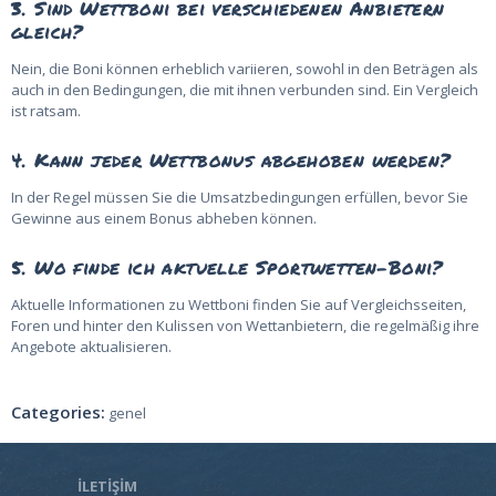
3. Sind Wettboni bei verschiedenen Anbietern
gleich?
Nein, die Boni können erheblich variieren, sowohl in den Beträgen als
auch in den Bedingungen, die mit ihnen verbunden sind. Ein Vergleich
ist ratsam.
4. Kann jeder Wettbonus abgehoben werden?
In der Regel müssen Sie die Umsatzbedingungen erfüllen, bevor Sie
Gewinne aus einem Bonus abheben können.
5. Wo finde ich aktuelle Sportwetten-Boni?
Aktuelle Informationen zu Wettboni finden Sie auf Vergleichsseiten,
Foren und hinter den Kulissen von Wettanbietern, die regelmäßig ihre
Angebote aktualisieren.
Categories:
genel
İLETİŞİM