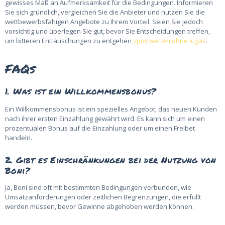
gewisses Maß an Aufmerksamkeit für die Bedingungen. Informieren
Sie sich gründlich, vergleichen Sie die Anbieter und nutzen Sie die
wettbewerbsfähigen Angebote zu Ihrem Vorteil. Seien Sie jedoch
vorsichtig und überlegen Sie gut, bevor Sie Entscheidungen treffen,
um bitteren Enttäuschungen zu entgehen
sportwetten ohne lugas
.
FAQs
1. Was ist ein Willkommensbonus?
Ein Willkommensbonus ist ein spezielles Angebot, das neuen Kunden
nach ihrer ersten Einzahlung gewährt wird. Es kann sich um einen
prozentualen Bonus auf die Einzahlung oder um einen Freibet
handeln.
2. Gibt es Einschränkungen bei der Nutzung von
Boni?
Ja, Boni sind oft mit bestimmten Bedingungen verbunden, wie
Umsatzanforderungen oder zeitlichen Begrenzungen, die erfüllt
werden müssen, bevor Gewinne abgehoben werden können.