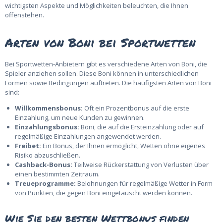
wichtigsten Aspekte und Möglichkeiten beleuchten, die Ihnen
offenstehen.
Arten von Boni bei Sportwetten
Bei Sportwetten-Anbietern gibt es verschiedene Arten von Boni, die
Spieler anziehen sollen. Diese Boni können in unterschiedlichen
Formen sowie Bedingungen auftreten. Die häufigsten Arten von Boni
sind:
Willkommensbonus:
Oft ein Prozentbonus auf die erste
Einzahlung, um neue Kunden zu gewinnen.
Einzahlungsbonus:
Boni, die auf die Ersteinzahlung oder auf
regelmäßige Einzahlungen angewendet werden.
Freibet:
Ein Bonus, der Ihnen ermöglicht, Wetten ohne eigenes
Risiko abzuschließen.
Cashback-Bonus:
Teilweise Rückerstattung von Verlusten über
einen bestimmten Zeitraum.
Treueprogramme:
Belohnungen für regelmäßige Wetter in Form
von Punkten, die gegen Boni eingetauscht werden können.
Wie Sie den besten Wettbonus finden