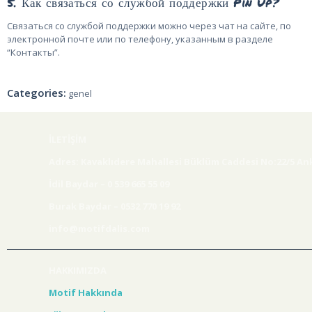
5. Как связаться со службой поддержки Pin Up?
Связаться со службой поддержки можно через чат на сайте, по
электронной почте или по телефону, указанным в разделе
“Контакты”.
Categories:
genel
İLETİŞİM
Adres: Kavaklıdere Mahallesi Büklüm Caddesi No:22/5 An
İdil Baydar – 0 539 665 55 09
Burak Baydar – 0532 770 19 92
info@motifdalis.com
HAKKIMIZDA
Motif Hakkında