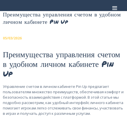
Преимущества управления счетом в удобном
личном кабинете Pin Up
ANA SAYFA
TURLAR
05/03/2026
EĞITIMLER –
KURSLAR
Преимущества управления счетом
FOTOĞRAF
в удобном личном кабинете Pin
ALBÜMLERI
ÜCRETLERIMIZ
Up
HAKKIMIZDA
İLETIŞIM
Управление счетом в личном кабинете Pin Up предлагает
пользователям множество преимуществ, обеспечивая комфорт и
безопасность взаимодействия с платформой. В этой статье мы
подробно рассмотрим, как удобный интерфейс личного кабинета
помогает игрокам легко отслеживать свои финансы, участвовать
в играх и получать доступ к различным услугам.