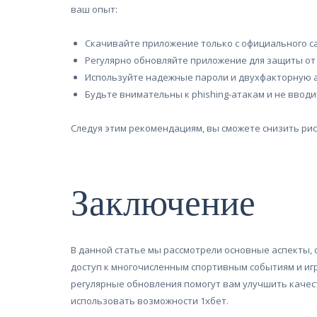
ваш опыт:
Скачивайте приложение только с официального са
Регулярно обновляйте приложение для защиты от
Используйте надежные пароли и двухфакторную а
Будьте внимательны к phishing-атакам и не ввод
Следуя этим рекомендациям, вы сможете снизить риск
Заключение
В данной статье мы рассмотрели основные аспекты, 
доступ к многочисленным спортивным событиям и игр
регулярные обновления помогут вам улучшить каче
использовать возможности 1хбет.