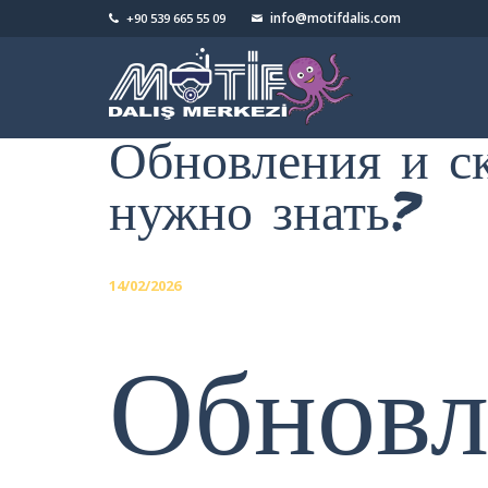
info@motifdalis.com
+90 539 665 55 09
Обновления и ск
нужно знать?
14/02/2026
Обновл