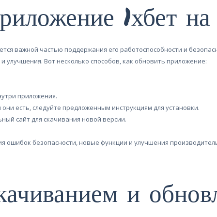
риложение 1хбет на
яется важной частью поддержания его работоспособности и безопас
и улучшения. Вот несколько способов, как обновить приложение:
нутри приложения.
 они есть, следуйте предложенным инструкциям для установки.
ный сайт для скачивания новой версии.
я ошибок безопасности, новые функции и улучшения производител
качиванием и обнов