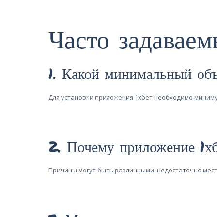
Часто задавае
1. Какой минимальный объ
Для установки приложения 1хбет необходимо миниму
2. Почему приложение 1хб
Причины могут быть различными: недостаточно мес