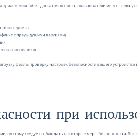
я приложения 1хбет достаточно прост, пользователи могут столкнут
ости интернета.
нфликт с предыдущими версиями).
ия.
естных источников.
грузку файла, проверку настроек безопасности вашего устройства
асности при использ
ами, поэтому следует соблюдать некоторые меры безопасности. Вот 