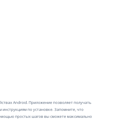
йствах Android. Приложение позволяет получать
 инструкциям по установке. Запомните, что
помощью простых шагов вы сможете максимально