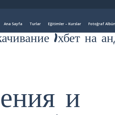
Ana Sayfa
Turlar
Eğitimler – Kurslar
Fotoğraf Albüm
ачивание 1хбет на ан
ения и