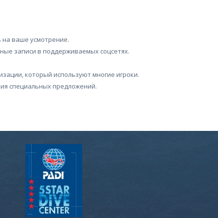
 на ваше усмотрение.
ные записи в поддерживаемых соцсетях.
зации, который используют многие игроки.
ения специальных предложений.