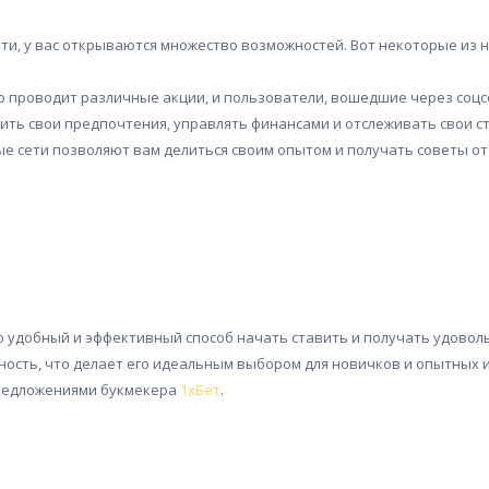
ти, у вас открываются множество возможностей. Вот некоторые из н
 проводит различные акции, и пользователи, вошедшие через соцс
ть свои предпочтения, управлять финансами и отслеживать свои ст
 сети позволяют вам делиться своим опытом и получать советы от
то удобный и эффективный способ начать ставить и получать удовол
ость, что делает его идеальным выбором для новичков и опытных и
предложениями букмекера
1хБет
.