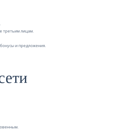
.
е третьим лицам.
 бонусы и предложения.
сети
новенным.