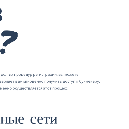
з
и?
ь долгих процедур регистрации, вы можете
озволяет вам мгновенно получить доступ к букмекеру,
менно осуществляется этот процесс.
ьные сети