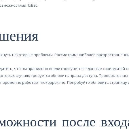
озможностями 1xBet.
шения
никнуть некоторые проблемы. Рассмотрим наиболее распространенн
итесь, что вы правильно ввели свои учетные данные социальной се
которых случаях требуется обновить права доступа. Проверьте наст
т временно работает некорректно. Попробуйте обновить страницу и
можности после вход