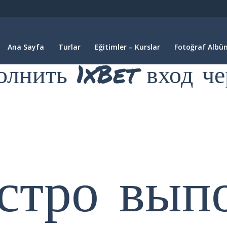
Ana Sayfa
Turlar
Eğitimler – Kurslar
Fotoğraf Albüm
олнить 1xBet вход че
стро вып