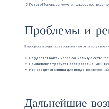
KURSLAR
Готово!
Теперь вы можете пользоваться всеми в
FOTOĞRAF
Проблемы и ре
ALBÜMLERI
ÜCRETLERIMIZ
В процессе входа через социальные сети могут воз
HAKKIMIZDA
Не удается войти через социальную сеть:
Убед
İLETIŞIM
Приложение требует новое разрешение:
В не
Не находится кнопка для входа:
Возможно, сай
Дальнейшие воз