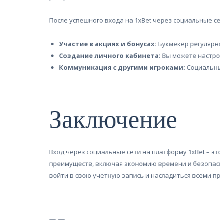
После успешного входа на 1xBet через социальные се
Участие в акциях и бонусах:
Букмекер регулярно
Создание личного кабинета:
Вы можете настрои
Коммуникация с другими игроками:
Социальные
Заключение
Вход через социальные сети на платформу 1xBet – э
преимуществ, включая экономию времени и безопасн
войти в свою учетную запись и насладиться всеми 