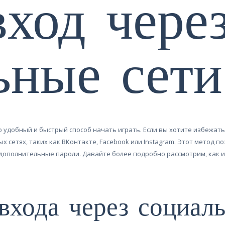
вход чере
ьные сет
о удобный и быстрый способ начать играть. Если вы хотите избежат
 сетях, таких как ВКонтакте, Facebook или Instagram. Этот метод п
дополнительные пароли. Давайте более подробно рассмотрим, как и
входа через социал