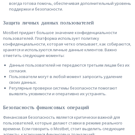
всегда готова помочь, обеспечивая дополнительный уровень
поддержки и безопасности.
Защита личных данных пользователей
Mostbet придает большое значение конфиденциальности
пользователей. Платформа использует политику
конфиденциальности, которая четко описывает, как собираются,
хранятся и используются личные данные клиентов. Важно
отметить следующие моменты:
Данные пользователей не передаются третьим лицам без их
согласия.
Пользователи могут в любой момент запросить удаление
своих данных.
Регулярные проверки системы безопасности помогают
выявлять уязвимости и оперативно их устранять.
Безопасность финансовых операций
Финансовая безопасность является критически важной для
пользователей, которые делают ставки в режиме реального
времени. Если говорить о Mostbet, стоит выделить следующие
аспекты, касающиеся финансовых транзакций: