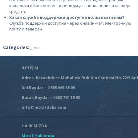
кошельки и банковские переводы для пополнения и вывода
средств.
Какая служба поддержки доступна пользователям?
Служба поддержки доступна через онлайн-чат, электронную
почту и телефон.
Categories:
genel
İLETİŞİM
Adres: Kavaklıdere Mahallesi Büklüm Caddesi No:22/5 An
İdil Baydar – 0 539 665 55 09
Burak Baydar – 0532 770 19 92
info@motifdalis.com
HAKKIMIZDA
Motif Hakkında