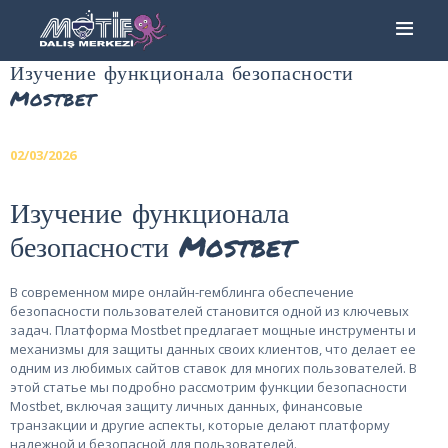
Изучение функционала безопасности
Mostbet
ANA SAYFA
TURLAR
EĞITIMLER –
02/03/2026
KURSLAR
FOTOĞRAF
Изучение функционала
ALBÜMLERI
безопасности Mostbet
ÜCRETLERIMIZ
HAKKIMIZDA
В современном мире онлайн-гемблинга обеспечение
İLETIŞIM
безопасности пользователей становится одной из ключевых
задач. Платформа Mostbet предлагает мощные инструменты и
механизмы для защиты данных своих клиентов, что делает ее
одним из любимых сайтов ставок для многих пользователей. В
этой статье мы подробно рассмотрим функции безопасности
Mostbet, включая защиту личных данных, финансовые
транзакции и другие аспекты, которые делают платформу
надежной и безопасной для пользователей.