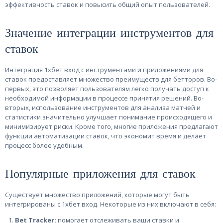
эффективность ставок и повысить общий опыт пользователей.
Значение интеграции инструментов для
ставок
Интеграция 1хбет вход с инструментами и приложениями для
ставок предоставляет множество преимуществ для бетторов. Во-
первых, это позволяет пользователям легко получать доступ к
необходимой информации в процессе принятия решений. Во-
вторых, использование инструментов для анализа матчей и
статистики значительно улучшает понимание происходящего и
минимизирует риски. Кроме того, многие приложения предлагают
функции автоматизации ставок, что экономит время и делает
процесс более удобным.
Популярные приложения для ставок
Существует множество приложений, которые могут быть
интегрированы с 1хбет вход. Некоторые из них включают в себя:
Bet Tracker:
помогает отслеживать ваши ставки и