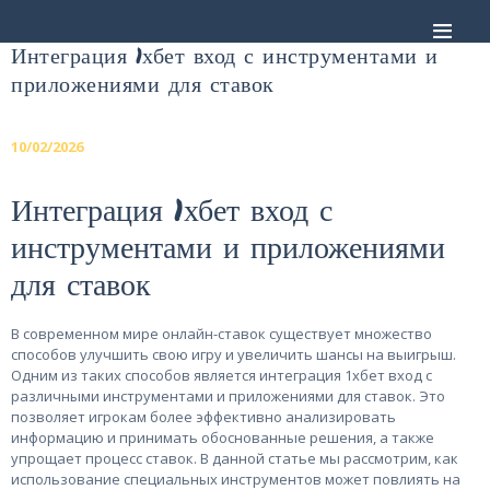
Интеграция 1хбет вход с инструментами и
приложениями для ставок
ANA SAYFA
TURLAR
10/02/2026
EĞITIMLER –
KURSLAR
Интеграция 1хбет вход с
FOTOĞRAF
инструментами и приложениями
ALBÜMLERI
ÜCRETLERIMIZ
для ставок
HAKKIMIZDA
İLETIŞIM
В современном мире онлайн-ставок существует множество
способов улучшить свою игру и увеличить шансы на выигрыш.
Одним из таких способов является интеграция 1хбет вход с
различными инструментами и приложениями для ставок. Это
позволяет игрокам более эффективно анализировать
информацию и принимать обоснованные решения, а также
упрощает процесс ставок. В данной статье мы рассмотрим, как
использование специальных инструментов может повлиять на