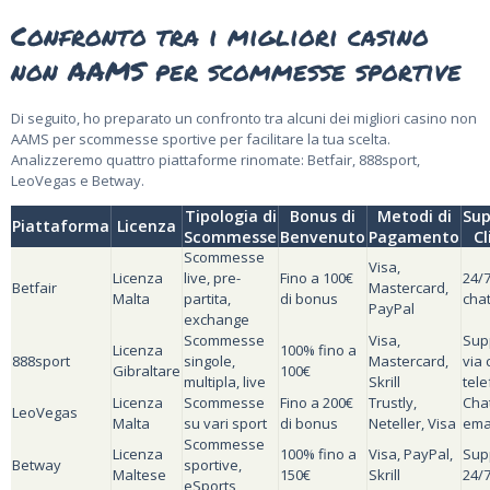
Confronto tra i migliori casino
non AAMS per scommesse sportive
Di seguito, ho preparato un confronto tra alcuni dei migliori casino non
AAMS per scommesse sportive per facilitare la tua scelta.
Analizzeremo quattro piattaforme rinomate: Betfair, 888sport,
LeoVegas e Betway.
Tipologia di
Bonus di
Metodi di
Sup
Piattaforma
Licenza
Scommesse
Benvenuto
Pagamento
Cl
Scommesse
Visa,
Licenza
live, pre-
Fino a 100€
24/7
Betfair
Mastercard,
Malta
partita,
di bonus
chat
PayPal
exchange
Scommesse
Visa,
Sup
Licenza
100% fino a
888sport
singole,
Mastercard,
via 
Gibraltare
100€
multipla, live
Skrill
tel
Licenza
Scommesse
Fino a 200€
Trustly,
Chat
LeoVegas
Malta
su vari sport
di bonus
Neteller, Visa
ema
Scommesse
Licenza
100% fino a
Visa, PayPal,
Sup
Betway
sportive,
Maltese
150€
Skrill
24/
eSports