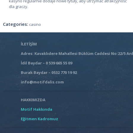
kasyno regularnie dodaje nowe tytuły, aby utrzymać atrakcyjność
dla graczy.
Categories:
casino
İLETİŞİM
Adres: Kavaklıdere Mahallesi Büklüm Caddesi No:22/5 An
İdil Baydar – 0 539 665 55 09
Burak Baydar – 0532 770 19 92
info@motifdalis.com
HAKKIMIZDA
Motif Hakkında
Eğitmen Kadromuz