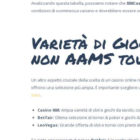
Analizzando questa tabella, possiamo notare che
888Ca
condizioni di scommessa variano e dovrebbero essere sem
ANA SAYFA
Varietà di Gi
TURLAR
non AAMS to
EĞITIMLER –
KURSLAR
Un altro aspetto cruciale della scelta di un casino online 
FOTOĞRAF
offrono una selezione più ampia. È importante scegliere u
ALBÜMLERI
italia
.
ÜCRETLERIMIZ
Casino 888:
Ampia varietà di slot e giochi da tavolo, co
Betfair:
Ottima selezione di tornei di poker e giochi d
HAKKIMIZDA
LeoVegas:
Grande offerta di slot e tornei con premi el
Se siete appassionati di poker,
Betfair
è la scelta ideale