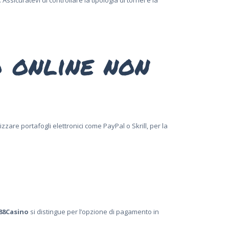
o online non
zzare portafogli elettronici come PayPal o Skrill, per la
88Casino
si distingue per l’opzione di pagamento in