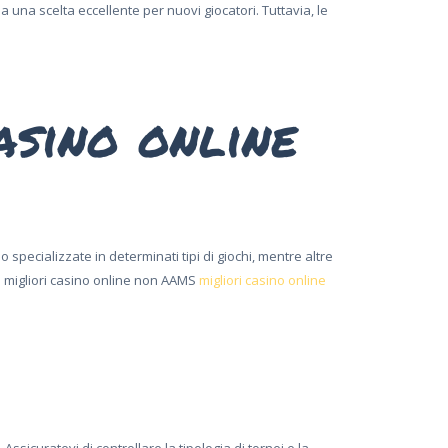
a una scelta eccellente per nuovi giocatori. Tuttavia, le
asino online
 specializzate in determinati tipi di giochi, mentre altre
i migliori casino online non AAMS
migliori casino online
ssicuratevi di controllare la tipologia di tornei e la