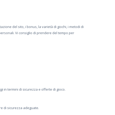
ione del sito, i bonus, la varietà di giochi, i metodi di
personali. Vi consiglio di prendere del tempo per
 in termini di sicurezza e offerte di gioco.
ure di sicurezza adeguate.