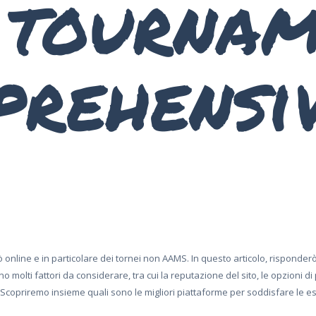
tournam
prehensi
nline e in particolare dei tornei non AAMS. In questo articolo, risponderò 
 molti fattori da considerare, tra cui la reputazione del sito, le opzioni di 
. Scopriremo insieme quali sono le migliori piattaforme per soddisfare le esig