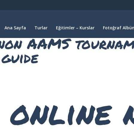
Ana Sayfa
Turlar
Eğitimler – Kurslar
Fotoğraf Albüm
 non AAMS tournam
 guide
 online 