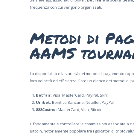
İLETIŞIM
frequenza con cui vengono organizzati.
Metodi di Pag
AAMS tourna
La disponibilità e la varietà dei metodi di pagamento rappr
loro velocità ed efficienza. Ecco un elenco dei metodi di 
Betfair:
Visa, MasterCard, PayPal, Skrill
Unibet:
Bonifico Bancario, Neteller, PayPal
888Casino:
MasterCard, Visa, Bitcoin
È fondamentale controllare le commissioni associate a ci
Bitcoin, notoriamente popolare tra i giocatori di criptovalu