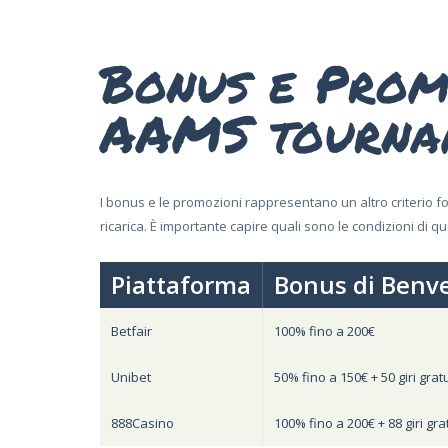
Bonus e Promo
AAMS tourna
I bonus e le promozioni rappresentano un altro criterio fo
ricarica. È importante capire quali sono le condizioni di q
Piattaforma
Bonus di Benv
Betfair
100% fino a 200€
Unibet
50% fino a 150€ + 50 giri gratu
888Casino
100% fino a 200€ + 88 giri grat