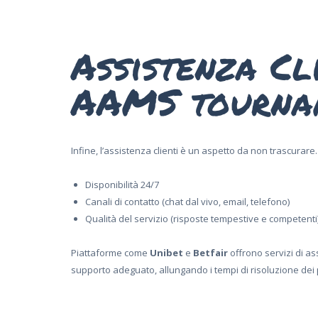
Assistenza Cl
AAMS tourna
Infine, l’assistenza clienti è un aspetto da non trascurar
Disponibilità 24/7
Canali di contatto (chat dal vivo, email, telefono)
Qualità del servizio (risposte tempestive e competenti
Piattaforme come
Unibet
e
Betfair
offrono servizi di as
supporto adeguato, allungando i tempi di risoluzione dei 