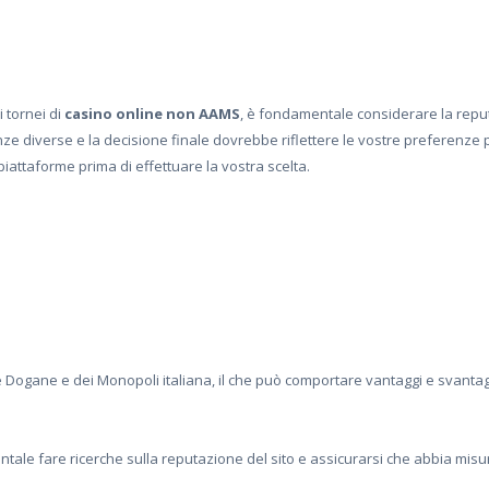
i tornei di
casino online non AAMS
, è fondamentale considerare la reputaz
ze diverse e la decisione finale dovrebbe riflettere le vostre preferenze 
piattaforme prima di effettuare la vostra scelta.
e Dogane e dei Monopoli italiana, il che può comportare vantaggi e svantaggi
ntale fare ricerche sulla reputazione del sito e assicurarsi che abbia mis