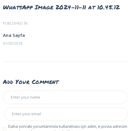
WhatsApp Image 2024-11-11 at 10.45.12
Yazı
PUBLISHED IN
PREVIOUS
POST:
gezinmesi
Ana Sayfa
01/03/2018
Add Your Comment
Daha sonraki yorumlarımda kullanılması için adım, e-posta adresim