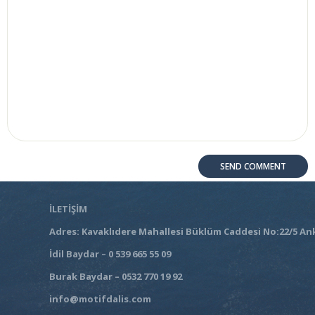
İLETİŞİM
Adres: Kavaklıdere Mahallesi Büklüm Caddesi No:22/5 An
İdil Baydar – 0 539 665 55 09
Burak Baydar – 0532 770 19 92
info@motifdalis.com