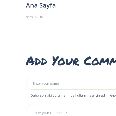
EĞITIMLER –
Ana Sayfa
KURSLAR
01/03/2018
FOTOĞRAF
ALBÜMLERI
ÜCRETLERIMIZ
Add Your Com
HAKKIMIZDA
İLETIŞIM
Daha sonraki yorumlarımda kullanılması için adım, e-p