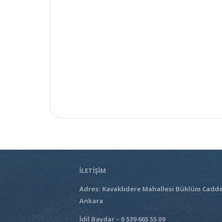
İLETİŞİM
Adres: Kavaklıdere Mahallesi Büklüm Cadde
Ankara
İdil Baydar – 0 539 665 55 09