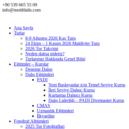
+90 539 665 55 09
info@motifdalis.com
Ana Sayfa
Turlar
8-9 Ağustos 2026 Kaş Turu
24 Ekim – 1 Kasım 2026 Maldivler Turu
2026 Tur Takvimi
Neden dalışa gideriz?
Turlarımız Hakkında Genel Bilgi
Eğitimler – Kurslar
Deneme Dalışı
Dalış Eğitimleri
PADI
Yeni Başlayanlar için Temel Seviye Kursu
İleri Seviye Dalgıç Kursu
Kurtarma Dalgıcı Kursu
Dalış Liderliği – PADI Divemaster Kursu
CMAS
Uzmanlık Eğitimleri
İlkyardım
Fotoğraf Albümleri
2025 Tur Fotoğrafları