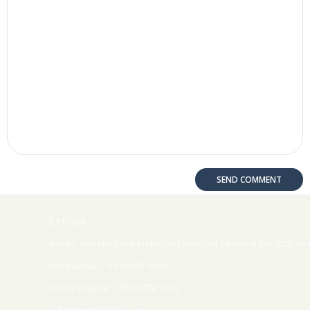
İLETİŞİM
Adres: Kavaklıdere Mahallesi Büklüm Caddesi No:22/5 An
İdil Baydar – 0 539 665 55 09
Burak Baydar – 0532 770 19 92