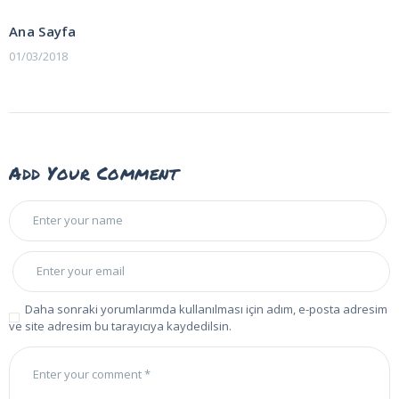
Yazı
POST:
gezinmesi
Ana Sayfa
01/03/2018
Add Your Comment
Daha sonraki yorumlarımda kullanılması için adım, e-posta adresim
ve site adresim bu tarayıcıya kaydedilsin.