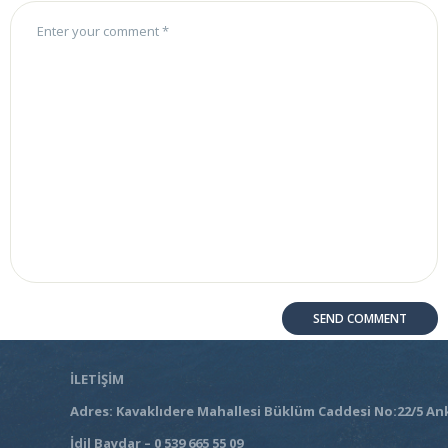
İLETİŞİM
Adres: Kavaklıdere Mahallesi Büklüm Caddesi No:22/5 An
İdil Baydar – 0 539 665 55 09