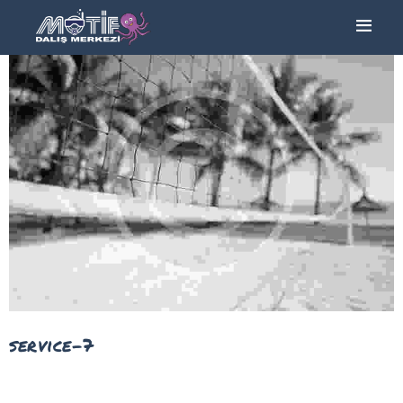
ANA SAYFA
TURLAR
EĞITIMLER –
KURSLAR
FOTOĞRAF
ALBÜMLERI
ÜCRETLERIMIZ
HAKKIMIZDA
İLETIŞIM
service-7