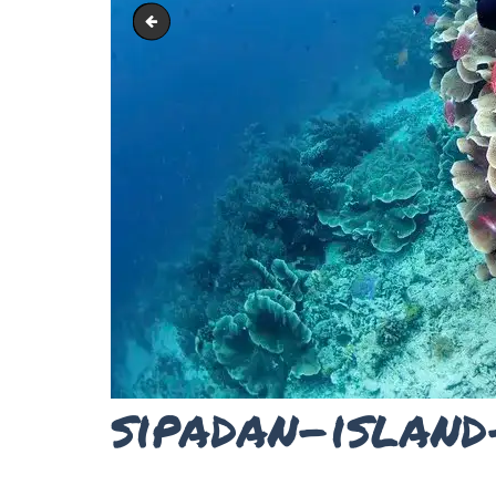
Borneo-Divers-Sipadan-and-Mabul-Malaysia-Diving-
sipadan-island
ANA SAYFA