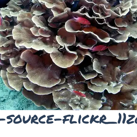
White-Tip-shark-borneo-divers
-source-flickr_11z