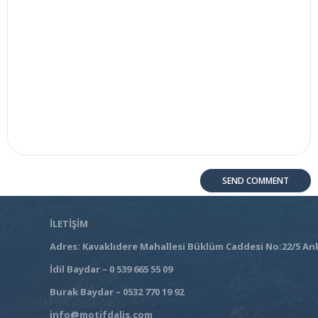
İLETİŞİM
Adres: Kavaklıdere Mahallesi Büklüm Caddesi No:22/5 An
İdil Baydar – 0 539 665 55 09
Burak Baydar – 0532 770 19 92
info@motifdalis.com