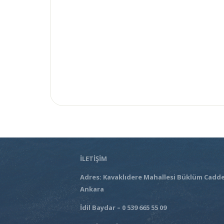
İLETİŞİM
Adres: Kavaklıdere Mahallesi Büklüm Cadde
Ankara
İdil Baydar – 0 539 665 55 09