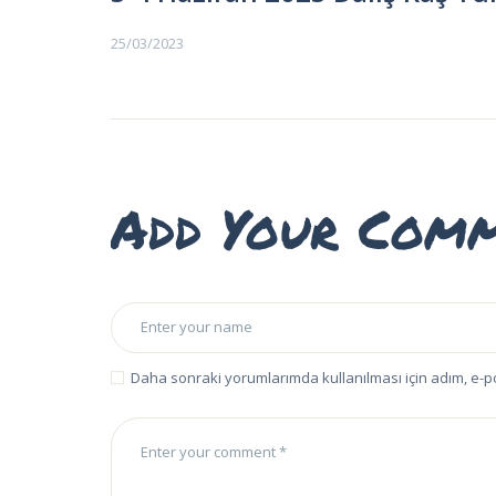
EĞITIMLER –
KURSLAR
25/03/2023
FOTOĞRAF
ALBÜMLERI
ÜCRETLERIMIZ
Add Your Com
HAKKIMIZDA
İLETIŞIM
Daha sonraki yorumlarımda kullanılması için adım, e-p