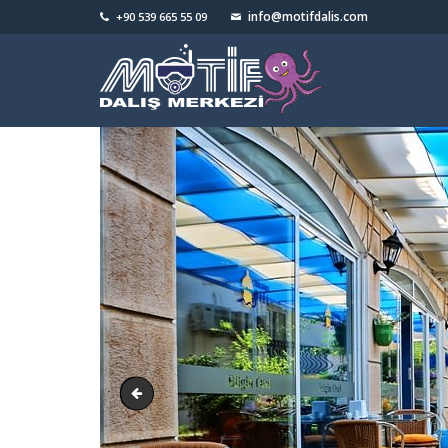
info@motifdalis.com
+90 539 665 55 09
bilginotel.com_10228