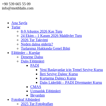
+90 539 665 55 09
info@motifdalis.com
Ana Sayfa
Turlar
8-9 Ağustos 2026 Kaş Turu
24 Ekim – 1 Kasım 2026 Maldivler Turu
2026 Tur Takvimi
Neden dalışa gideriz?
Turlarımız Hakkında Genel Bilgi
Eğitimler – Kurslar
Deneme Dalışı
Dalış Eğitimleri
PADI
Yeni Başlayanlar için Temel Seviye Kursu
İleri Seviye Dalgıç Kursu
Kurtarma Dalgıcı Kursu
Dalış Liderliği – PADI Divemaster Kursu
CMAS
Uzmanlık Eğitimleri
İlkyardım
Fotoğraf Albümleri
2025 Tur Fotoğrafları