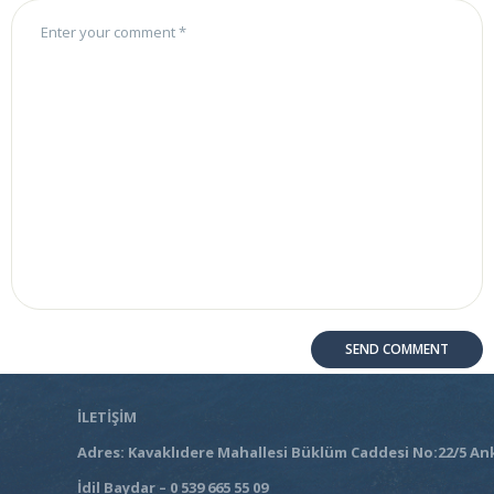
İLETİŞİM
Adres: Kavaklıdere Mahallesi Büklüm Caddesi No:22/5 An
İdil Baydar – 0 539 665 55 09