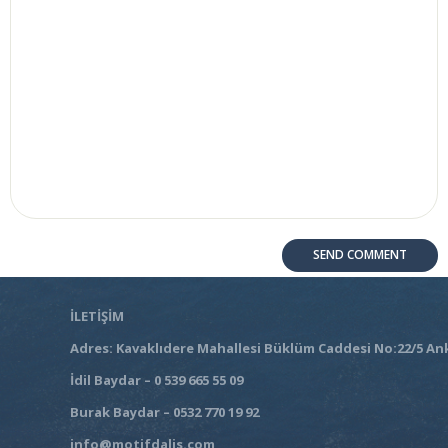
İLETİŞİM
Adres: Kavaklıdere Mahallesi Büklüm Caddesi No:22/5 An
İdil Baydar – 0 539 665 55 09
Burak Baydar – 0532 770 19 92
info@motifdalis.com