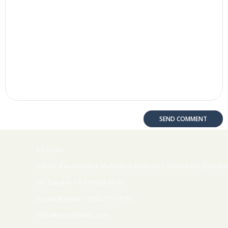
İLETİŞİM
Adres: Kavaklıdere Mahallesi Büklüm Caddesi No:22/5 An
İdil Baydar – 0 539 665 55 09
Burak Baydar – 0532 770 19 92
info@motifdalis.com