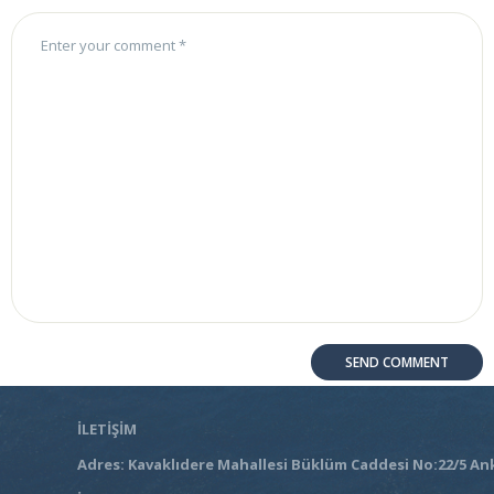
İLETİŞİM
Adres: Kavaklıdere Mahallesi Büklüm Caddesi No:22/5 An