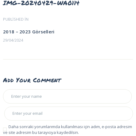
IMG-20240429-WA0114
Yazı
PUBLISHED IN
PREVIOUS
POST:
gezinmesi
2018 – 2023 Görselleri
29/04/2024
Add Your Comment
Daha sonraki yorumlarımda kullanılması için adım, e-posta adresim
ve site adresim bu tarayıcıya kaydedilsin.