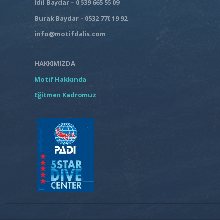
İdil Baydar – 0 539 665 55 09
Burak Baydar – 0532 770 19 92
info@motifdalis.com
HAKKIMIZDA
Motif Hakkında
Eğitmen Kadromuz