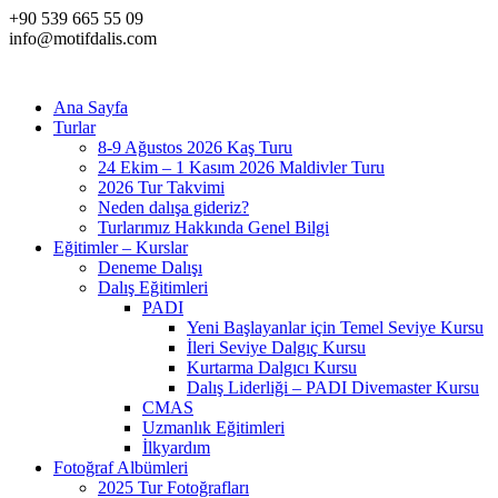
+90 539 665 55 09
info@motifdalis.com
Ana Sayfa
Turlar
8-9 Ağustos 2026 Kaş Turu
24 Ekim – 1 Kasım 2026 Maldivler Turu
2026 Tur Takvimi
Neden dalışa gideriz?
Turlarımız Hakkında Genel Bilgi
Eğitimler – Kurslar
Deneme Dalışı
Dalış Eğitimleri
PADI
Yeni Başlayanlar için Temel Seviye Kursu
İleri Seviye Dalgıç Kursu
Kurtarma Dalgıcı Kursu
Dalış Liderliği – PADI Divemaster Kursu
CMAS
Uzmanlık Eğitimleri
İlkyardım
Fotoğraf Albümleri
2025 Tur Fotoğrafları