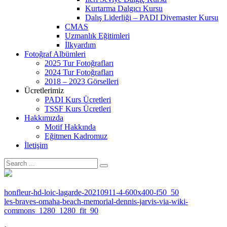
Kurtarma Dalgıcı Kursu
Dalış Liderliği – PADI Divemaster Kursu
CMAS
Uzmanlık Eğitimleri
İlkyardım
Fotoğraf Albümleri
2025 Tur Fotoğrafları
2024 Tur Fotoğrafları
2018 – 2023 Görselleri
Ücretlerimiz
PADI Kurs Ücretleri
TSSF Kurs Ücretleri
Hakkımızda
Motif Hakkında
Eğitmen Kadromuz
İletişim
honfleur-hd-loic-lagarde-20210911-4-600x400-f50_50
les-braves-omaha-beach-memorial-dennis-jarvis-via-wiki-
commons_1280_1280_fit_90