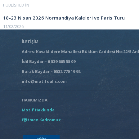
Yazı
PUBLISHED IN
PREVIOUS
POST:
gezinmesi
18-23 Nisan 2026 Normandiya Kaleleri ve Paris Turu
11/02/2026
İLETİŞİM
Adres: Kavaklıdere Mahallesi Büklüm Caddesi No:22/5 An
İdil Baydar – 0 539 665 55 09
Burak Baydar – 0532 770 19 92
info@motifdalis.com
HAKKIMIZDA
Motif Hakkında
Eğitmen Kadromuz