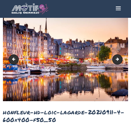
ANA SAYFA
TURLAR
EĞITIMLER –
KURSLAR
FOTOĞRAF
casino-barriere-de-deauville
image
ALBÜMLERI
ÜCRETLERIMIZ
HAKKIMIZDA
İLETIŞIM
honfleur-hd-loic-lagarde-20210911-4-
600×400-f50_50