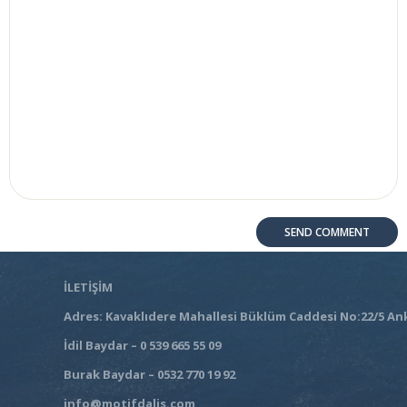
İLETİŞİM
Adres: Kavaklıdere Mahallesi Büklüm Caddesi No:22/5 An
İdil Baydar – 0 539 665 55 09
Burak Baydar – 0532 770 19 92
info@motifdalis.com