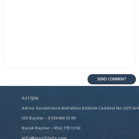
İLETİŞİM
Adres: Kavaklıdere Mahallesi Büklüm Caddesi No:22/5 An
İdil Baydar – 0 539 665 55 09
Burak Baydar – 0532 770 19 92
info@motifdalis.com