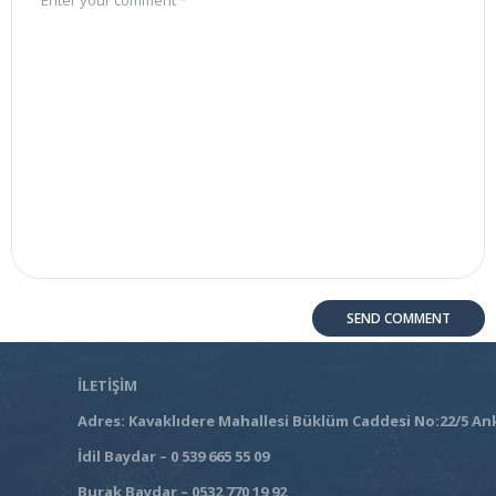
İLETİŞİM
Adres: Kavaklıdere Mahallesi Büklüm Caddesi No:22/5 An
İdil Baydar – 0 539 665 55 09
Burak Baydar – 0532 770 19 92