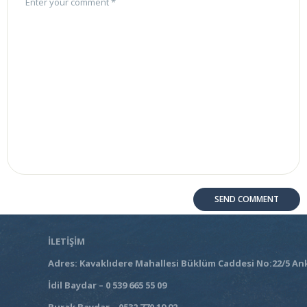
İLETİŞİM
Adres: Kavaklıdere Mahallesi Büklüm Caddesi No:22/5 An
İdil Baydar – 0 539 665 55 09
Burak Baydar – 0532 770 19 92