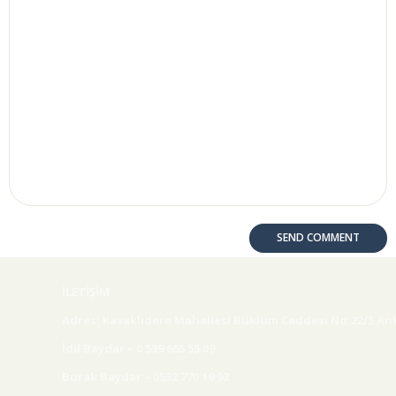
İLETİŞİM
Adres: Kavaklıdere Mahallesi Büklüm Caddesi No:22/5 An
İdil Baydar – 0 539 665 55 09
Burak Baydar – 0532 770 19 92