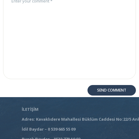
İLETİŞİM
Adres: Kavaklıdere Mahallesi Büklüm Caddesi No:22/5 An
İdil Baydar – 0 539 665 55 09
Burak Baydar – 0532 770 19 92