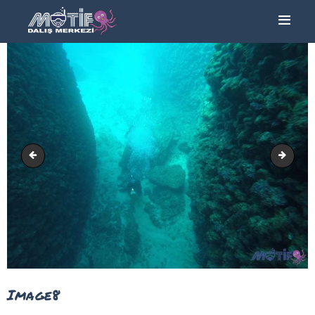
ANA SAYFA
TURLAR
EĞITIMLER –
KURSLAR
FOTOĞRAF
ALBÜMLERI
Image7
Image
ÜCRETLERIMIZ
HAKKIMIZDA
İLETIŞIM
Image8