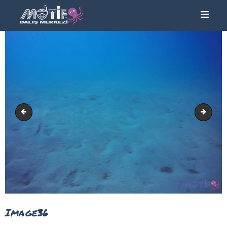
ANA SAYFA
TURLAR
EĞITIMLER –
KURSLAR
FOTOĞRAF
ALBÜMLERI
Image35
Image
ÜCRETLERIMIZ
HAKKIMIZDA
İLETIŞIM
Image36