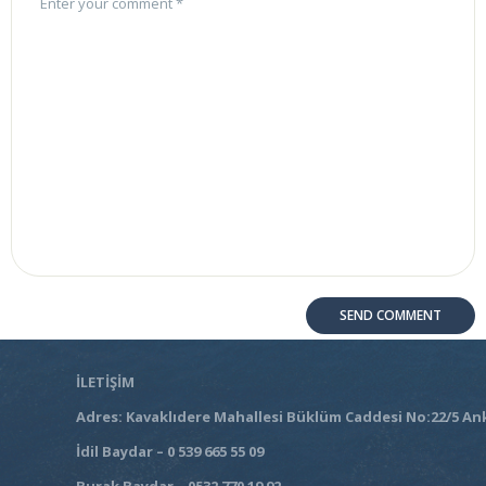
İLETİŞİM
Adres: Kavaklıdere Mahallesi Büklüm Caddesi No:22/5 An
İdil Baydar – 0 539 665 55 09
Burak Baydar – 0532 770 19 92