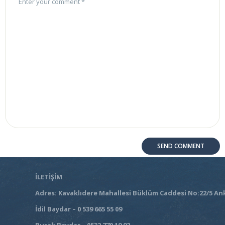
İLETİŞİM
Adres: Kavaklıdere Mahallesi Büklüm Caddesi No:22/5 An
İdil Baydar – 0 539 665 55 09
Burak Baydar – 0532 770 19 92