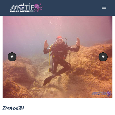
ANA SAYFA
TURLAR
EĞITIMLER –
KURSLAR
FOTOĞRAF
ALBÜMLERI
Image20
Image
ÜCRETLERIMIZ
HAKKIMIZDA
İLETIŞIM
Image21